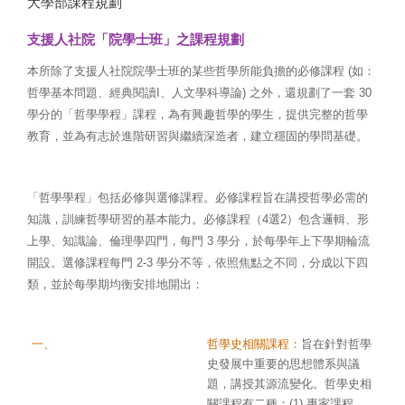
大學部課程規劃
通
支
支援人社院「院學士班」之課程規劃
的哲
所
本所除了支援人社院院學士班的某些哲學所能負擔的必修課程 (如：
論選
教
哲學基本問題、經典閱讀I、人文學科導論) 之外，還規劃了一套 30
當
學分的「哲學學程」課程，為有興趣哲學的學生，提供完整的哲學
學
教育，並為有志於進階研習與繼續深造者，建立穩固的學問基礎。
對
學分
柏拉
「哲學學程」包括必修與選修課程。必修課程旨在講授哲學必需的
、海
知識，訓練哲學研習的基本能力。必修課程（4選2）包含邏輯、形
門，
上學、知識論、倫理學四門，每門 3 學分，於每學年上下學期輪流
位教
開設。選修課程每門 2-3 學分不等，依照焦點之不同，分成以下四
定的
類，並於每學期均衡安排地開出：
學
討
一、
哲學史相關課程：
旨在針對哲學
史發展中重要的思想體系與議
題，講授其源流變化。哲學史相
關課程有二種：(1) 專家課程，