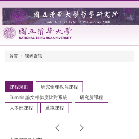
跳
到
主
要
內
容
區
首頁
課程資訊
課程規劃
研究倫理教育課程
Turnitin 論文相似度比對系統
研究所課程
大學部課程
通識課程