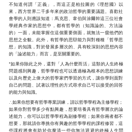
不知道何謂「正義」，而這正是柏拉圖的《理想國》以
來，
西方世界二千多年來的政治哲學的重要議題。
喜歡社
會學的人則應該知道：馬克思、
韋伯與涂爾幹這三位社會
學經典作家的思想中，都有哲學的（
知識論的、方法論
的）一面，未能掌握住這個重要側面，
就無法一窺他們的
思想之全貌。此外，有哲學的思辯能力與對種種「
哲學思
想」的知識，對於發展多層次的、具有較深刻的思想內容
的「
論述能力」而言，是至關重要的。
*
如果你除此之外，還對「人為什麼而活」
這類的人生終極
問題感到興趣，
哲學學程也可以透過極為根本的思想訓練
以及向歷史上偉大的哲學家
們學習的方式，讓你學到面對
自己的問題、
試著以理性的方式尋求自己可以接受的回答
的能力與知識。
∴如果你想要有哲學專業訓練，請以哲學學程為主修學程；
如果你對哲學多少有點興趣，想要培養具有哲學層次的論
述能力，
你可以以哲學學程為副修學程；如果你兩者都不
想要，
那就請你專挑你有興趣的哲學學程的課程修習，
這
些課程將會有助於你釐清一些你無法迴避的終極人生問