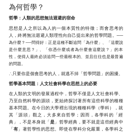
為何哲學？
哲學：人類的思想無法迴避的宿命
思想是人之所以為人的一個本質性的特徵；而會思考的
人，
終將無法迴避人類理性向自己提出來的哲學問題。──
為什麼？──
問得好：正是這種不斷追問「為什麼」、「這麼說
是什麼意思？」、
「你憑什麼或者為什麼會這麼說？」的本
性，
使得人最終必須追問一些最根本的、並且往往也是最普遍
的問題。
∴只要你是個會思考的人，就逃不掉「哲學問題」的困擾。
哲學基本問題：人文社會科學在思想上的必要
在人類的文明的發展過程中，哲學不僅是人文社會科學、
乃至自然科學的源頭，更始終探討著所有這些科學的種種
基本問題。
在今日的大學裡出現的種種科學（學科），就
其「源頭」觀之，
大多來自哲學；因而，各學科的「經
典」，不是本身就「
是
」
哲學經典，要不就是這些經典中
「
有
」著哲學性的思想。
即使在學科分化嚴重，各學科之