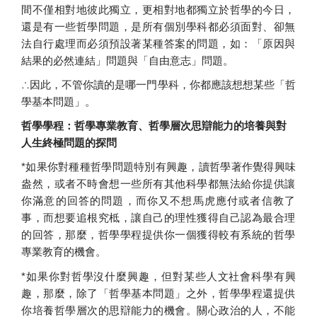
間不僅相對地彼此獨立，
更相對地都獨立於哲學的今日，
還是有一些哲學問題，
是所有個別學科都必須面對、
卻無
法自行處理而必須預設著某種答案的問題，如：「
原因與
結果的必然連結」問題與「自由意志」問題。
∴因此，不管你讀的是哪一門學科，你都應該想想某些「
哲
學基本問題」。
哲學學程：哲學專業教育、
哲學層次思辯能力的培養與對
人生終極問題的探問
*
如果你對種種哲學問題特別有興趣，讀哲學著作覺得興味
盎然，
或者不時會想一些所有其他科學都無法給你提供讓
你滿意的回答的問
題，而你又不想馬虎應付或者信教了
事，而想要追根究柢，
讓自己的理性獲得自己認為最合理
的回答，那麼，
哲學學程提供你一個獲得較有系統的哲學
專業教育的機會。
*
如果你對哲學沒什麼興趣，但對某些人文社會科學有興
趣，那麼，
除了「哲學基本問題」之外，
哲學學程還提供
你培養哲學層次的思辯能力的機會。關心政治的人，
不能