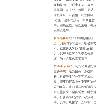
如柏拉圖、亞理士多德、康德、
黑格爾、笛卡兒、休謨、尼采、
維根斯坦、海德格、胡塞爾等；
(2) 斷代哲學史課程，如希臘哲
學、經驗主義、理性主義、德意
志觀念論等。
二、
哲學經典課程：
通過經典的研
讀，訓練同學閱讀和分析哲學文
本、直接與大師原典對話的能
力，課程包括英文哲學名著選
讀、德文哲學名著選讀等。
三、
哲學通論課程：
刻就普遍論題或
重要學統，通論概要、系統闡
釋，祈使學生能一覽其發展規
模，扼要把握當中各重要理論體
系的要旨。這類課程涵蓋議題包
理
括心靈哲學、語言哲學、科學哲
課
學、社會科學的哲學、政治哲
除此
學、美學、現象學、詮釋學、自