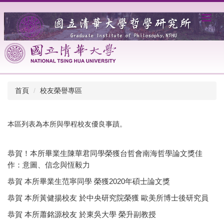
跳
到
主
要
內
容
區
首頁
校友榮譽專區
本區列表為本所與學程校友優良事蹟。
恭賀！本所畢業生陳華君同學榮獲台哲會南海哲學論文獎佳
作：意圖、信念與恆毅力
恭賀 本所畢業生范寧同學 榮獲2020年碩士論文獎
恭賀 本所黃健揚校友 於中央研究院榮獲 歐美所博士後研究員
恭賀 本所蕭銘源校友 於東吳大學 榮升副教授