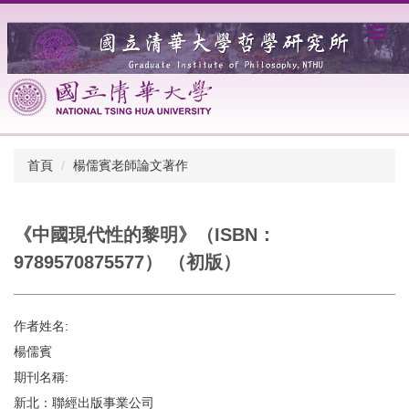
跳
到
主
要
內
容
區
首頁
楊儒賓老師論文著作
《中國現代性的黎明》（ISBN：
9789570875577） （初版）
作者姓名:
楊儒賓
期刊名稱:
新北：聯經出版事業公司