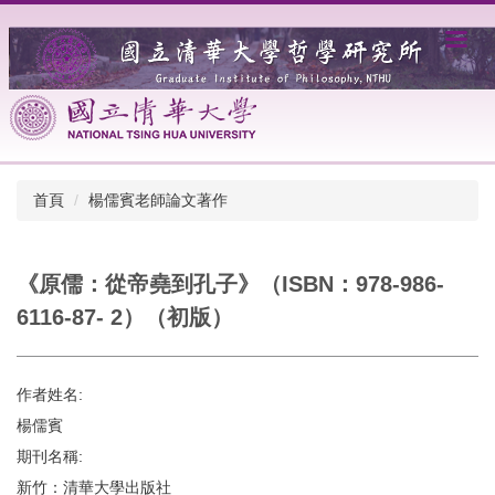
跳
到
主
要
內
容
區
首頁
楊儒賓老師論文著作
《原儒：從帝堯到孔子》（ISBN：978-986-
6116-87- 2）（初版）
作者姓名:
楊儒賓
期刊名稱:
新竹：清華大學出版社