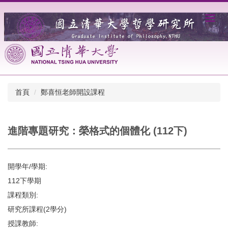
跳
到
主
要
內
容
區
首頁
鄭喜恒老師開設課程
進階專題研究：榮格式的個體化 (112下)
開學年/學期:
112下學期
課程類別:
研究所課程(2學分)
授課教師: