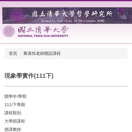
跳
到
主
要
內
容
區
首頁
鄭喜恒老師開設課程
現象學實作(111下)
開學年/學期:
111/下學期
課程類別:
大學部課程
授課教師: