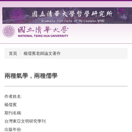
跳
到
主
要
內
容
區
首頁
楊儒賓老師論文著作
兩種氣學，兩種儒學
作者姓名:
楊儒賓
期刊名稱:
台灣東亞文明研究學刊
出版年份: