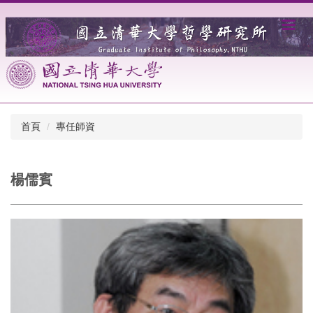
跳
到
主
要
內
容
區
首頁
專任師資
楊儒賓