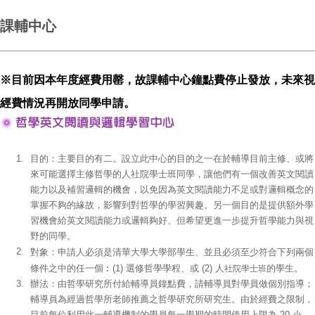
課輔中心
※目前因本年度經費用罄，故課輔中心鐘點費停止發放，未來視
經費情況再開放同學申請。
1.
目的：主要目的有二。設立此中心的目的之一在於輔導目前主修、或將
來可能選擇主修哲學的人社院學士班同學，讓他們有一個改善英文閱讀
能力以及補習邏輯的機會，以免因為英文閱讀能力不足或對邏輯概念的
掌握不夠的緣故，影響到對哲學的學習興趣。另一個目的是提供額外學
習機會給英文閱讀能力或邏輯夠好、但希望更進一步提升哲學能力與視
野的同學。
2.
對象：申請人必須是清華大學大學部學生、並且必須至少符合下列兩個
條件之中的任一個︰(1) 選修哲學學程、或 (2) 人
的學生。
社院學士班
3.
辦法：由哲學研究所付給輔導員鐘點費，請輔導員對學員做個別指導；
輔導員為經過哲學所老師推薦之哲學研究所研究生。由於經費之限制，
目前每位利用此一輔導機制的學員每一學期的時間使用上限為 20 小